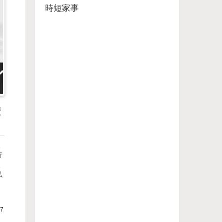
時短家事
資
入
行
入
私
17