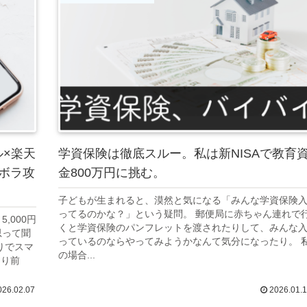
×楽天
学資保険は徹底スルー。私は新NISAで教育
ボラ攻
金800万円に挑む。
子どもが生まれると、漠然と気になる「みんな学資保険
ってるのかな？」という疑問。 郵便局に赤ちゃん連れで
,000円
くと学資保険のパンフレットを渡されたりして、みんな
思って聞
っているのならやってみようかなんて気分になったり。 
りでスマ
の場合...
たり前
26.02.07
2026.01.