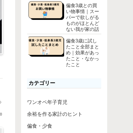
偏食3歳との買
い物事情｜スー
パーで欲しがる
ものがほとんど
ない我が家の話
偏食3歳に試し
たこと全部まと
め｜効果があっ
たこと・なかっ
たこと
カテゴリー
て
う
に
あ
ワンオペ年子育児
余裕を作る家計のヒント
10
偏食・少食