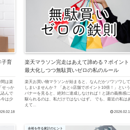
年子育
楽天マラソン完走はあえて諦める？ポイント
最大化しつつ無駄買いゼロの私のルール
時間は楽
楽天お買い物マラソンが始まると、なんだかソワソワし
「せっか
しまいませんか？ 「あと○店舗でポイント10倍！」とい
気込んで
バナーを見ると、絶対に達成しなければ！と謎の義務感
る今は少
駆られるのは、私だけではないはず。 でも、最近の私は
えて...
26.02.18
2026.02.
余裕を作る家計のヒント