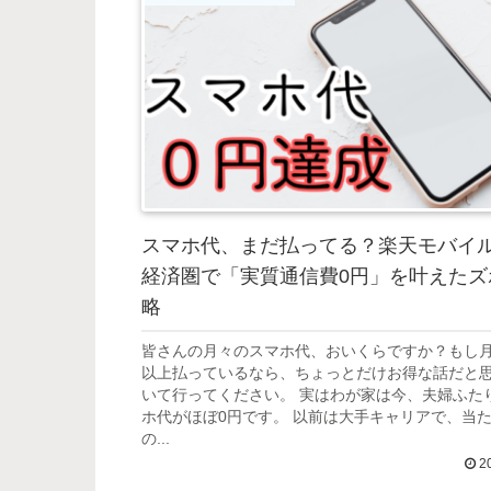
スマホ代、まだ払ってる？楽天モバイル
経済圏で「実質通信費0円」を叶えたズ
略
皆さんの月々のスマホ代、おいくらですか？もし月5
以上払っているなら、ちょっとだけお得な話だと
いて行ってください。 実はわが家は今、夫婦ふた
ホ代がほぼ0円です。 以前は大手キャリアで、当
の...
20