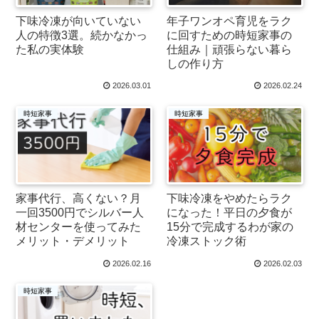
下味冷凍が向いていない
年子ワンオペ育児をラク
人の特徴3選。続かなかっ
に回すための時短家事の
た私の実体験
仕組み｜頑張らない暮ら
しの作り方
2026.03.01
2026.02.24
時短家事
時短家事
家事代行、高くない？月
下味冷凍をやめたらラク
一回3500円でシルバー人
になった！平日の夕食が
材センターを使ってみた
15分で完成するわが家の
メリット・デメリット
冷凍ストック術
2026.02.16
2026.02.03
時短家事