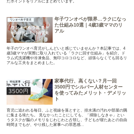
たポイントをリアルにまとめています。
年子ワンオペが限界…ラクになっ
ワンオペ年子育児
た仕組み10選｜4歳3歳ママのリ
アル
年子のワンオペ育児がしんどいと感じていませんか？本記事では、4
歳3歳ママが実際に取り入れている「ラクに回す仕組み」を紹介。ド
ラム式洗濯機や冷凍食品、無印コロコロなど、頑張らなくても回るリ
アルな工夫をまとめました。
家事代行、高くない？月一回
時短家事
3500円でシルバー人材センター
を使ってみたメリット・デメリッ
ト
育児に追われる毎日、ふと視線を落とすと、排水溝の汚れや部屋の隅
に集まる埃たち。 見なかったことにしても、「掃除しなきゃ」とい
うタスクが脳のメモリをじわじわと占領し、子どもが寝たあとの自由
時間までもが、やり残した家事への罪悪感...