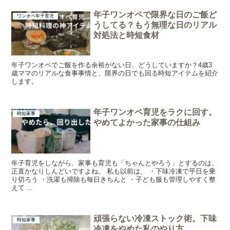
年子ワンオペで限界な日のご飯ど
ワンオペ年子育児
うしてる？もう無理な日のリアル
対処法と時短食材
年子ワンオペでご飯を作る余裕がない日、どうしていますか？4歳3
歳ママのリアルな食事事情と、限界の日でも回る時短アイテムを紹介
します。
年子ワンオペ育児をラクに回す。
時短家事
やめてよかった家事の仕組み
年子育児をしながら、家事も育児も「ちゃんとやろう」とするのは、
正直かなりしんどいですよね。 私も以前は、 ・下味冷凍で平日を乗
り切ろう ・洗濯も掃除も毎日きちんと ・子ども服も管理しやすく整
えて ...
頑張らない冷凍ストック術。下味
時短家事
冷凍をやめた私のやり方