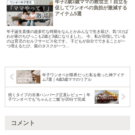
年子2歳3歳ママの救世主！自立を
ワンオペ年子育児
促してワンオペの負担が激減する
アイテム5選
年子誕生直後の超多忙な時期をなんとかみんなで生き延び、気づけば
わが家のちびっこも2歳と3歳になりました。 今、私が目指している
のは育児のセルフサービス化です。 子どもが自分でできることが一
つ増えるたび、親のタスクが一つ...
年子ワンオペが限界だった私を救った神アイテ
ム7選｜4歳3歳ママのリアル
焼くタイプの冷凍ハンバーグ正直レビュー｜年
子ワンオペでも“ちゃんとご飯”が20分で完成
コメント