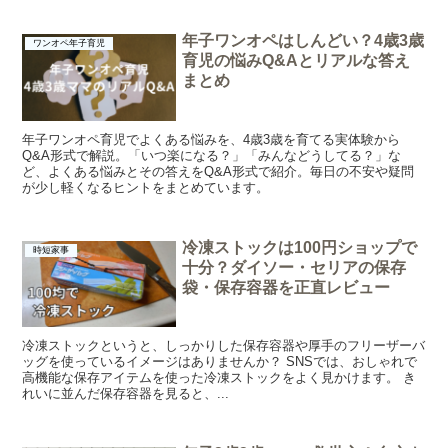
年子ワンオペはしんどい？4歳3歳
ワンオペ年子育児
育児の悩みQ&Aとリアルな答え
まとめ
年子ワンオペ育児でよくある悩みを、4歳3歳を育てる実体験から
Q&A形式で解説。「いつ楽になる？」「みんなどうしてる？」な
ど、よくある悩みとその答えをQ&A形式で紹介。毎日の不安や疑問
が少し軽くなるヒントをまとめています。
冷凍ストックは100円ショップで
時短家事
十分？ダイソー・セリアの保存
袋・保存容器を正直レビュー
冷凍ストックというと、しっかりした保存容器や厚手のフリーザーバ
ッグを使っているイメージはありませんか？ SNSでは、おしゃれで
高機能な保存アイテムを使った冷凍ストックをよく見かけます。 き
れいに並んだ保存容器を見ると、...