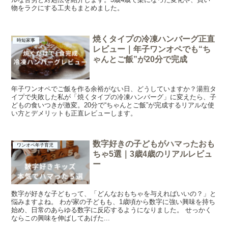
物をラクにする工夫もまとめました。
焼くタイプの冷凍ハンバーグ正直
時短家事
レビュー｜年子ワンオペでも“ち
ゃんとご飯”が20分で完成
年子ワンオペでご飯を作る余裕がない日、どうしていますか？湯煎タ
イプで失敗した私が「焼くタイプの冷凍ハンバーグ」に変えたら、子
どもの食いつきが激変。20分で“ちゃんとご飯”が完成するリアルな使
い方とデメリットも正直レビューします。
数字好きの子どもがハマったおも
ワンオペ年子育児
ちゃ5選｜3歳4歳のリアルレビュ
ー
数字が好きな子どもって、「どんなおもちゃを与えればいいの？」と
悩みますよね。 わが家の子どもも、1歳頃から数字に強い興味を持ち
始め、日常のあらゆる数字に反応するようになりました。 せっかく
ならこの興味を伸ばしてあげた...