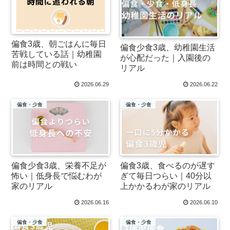
偏食3歳、朝ごはんに毎日
偏食少食3歳、幼稚園生活
苦戦している話｜幼稚園
が心配だった｜入園後の
前は時間との戦い
リアル
2026.06.29
2026.06.22
偏食・少食
偏食・少食
偏食少食3歳、栄養不足が
偏食3歳、食べるのが遅す
怖い｜低身長で悩むわが
ぎて毎日つらい｜40分以
家のリアル
上かかるわが家のリアル
2026.06.16
2026.06.10
偏食・少食
偏食・少食