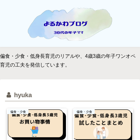
偏食・少食・低身長育児のリアルや、4歳3歳の年子ワンオペ
育児の工夫を発信しています。
hyuka
偏食・少食
偏食・少食