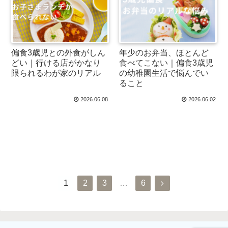
偏食3歳児との外食がしん
年少のお弁当、ほとんど
どい｜行ける店がかなり
食べてこない｜偏食3歳児
限られるわが家のリアル
の幼稚園生活で悩んでい
ること
2026.06.08
2026.06.02
次のページ
1
2
3
…
6