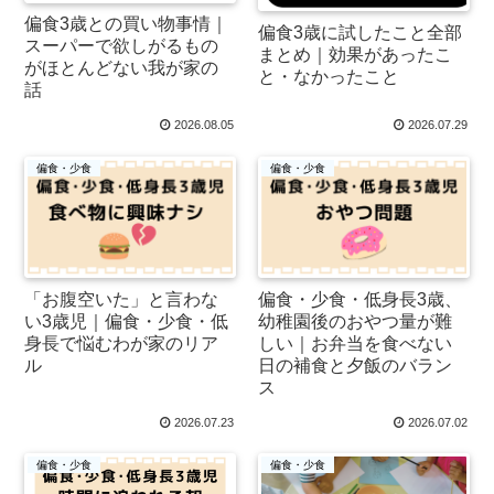
偏食3歳との買い物事情｜
偏食3歳に試したこと全部
スーパーで欲しがるもの
まとめ｜効果があったこ
がほとんどない我が家の
と・なかったこと
話
2026.08.05
2026.07.29
偏食・少食
偏食・少食
「お腹空いた」と言わな
偏食・少食・低身長3歳、
い3歳児｜偏食・少食・低
幼稚園後のおやつ量が難
身長で悩むわが家のリア
しい｜お弁当を食べない
ル
日の補食と夕飯のバラン
ス
2026.07.23
2026.07.02
偏食・少食
偏食・少食