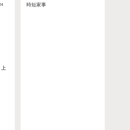
時短家事
24
き上