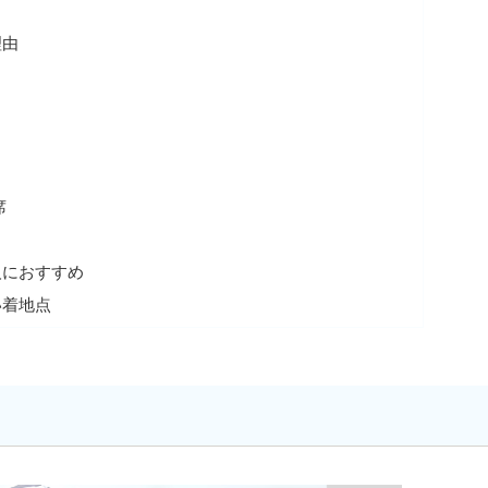
理由
席
人におすすめ
い着地点
ト