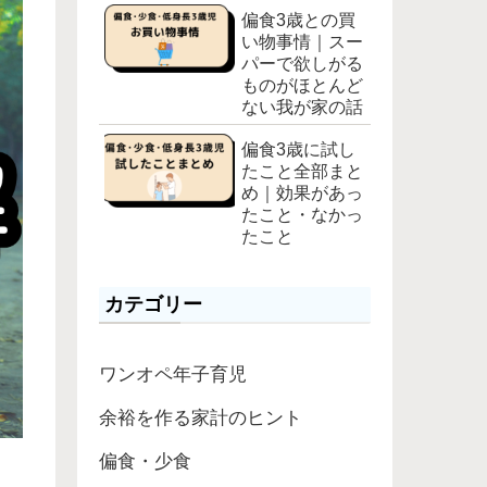
偏食3歳との買
い物事情｜スー
パーで欲しがる
ものがほとんど
ない我が家の話
偏食3歳に試し
たこと全部まと
め｜効果があっ
たこと・なかっ
たこと
カテゴリー
ワンオペ年子育児
余裕を作る家計のヒント
偏食・少食