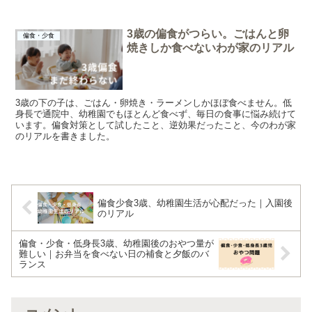
3歳の偏食がつらい。ごはんと卵
偏食・少食
焼きしか食べないわが家のリアル
3歳の下の子は、ごはん・卵焼き・ラーメンしかほぼ食べません。低
身長で通院中、幼稚園でもほとんど食べず、毎日の食事に悩み続けて
います。偏食対策として試したこと、逆効果だったこと、今のわが家
のリアルを書きました。
偏食少食3歳、幼稚園生活が心配だった｜入園後
のリアル
偏食・少食・低身長3歳、幼稚園後のおやつ量が
難しい｜お弁当を食べない日の補食と夕飯のバ
ランス