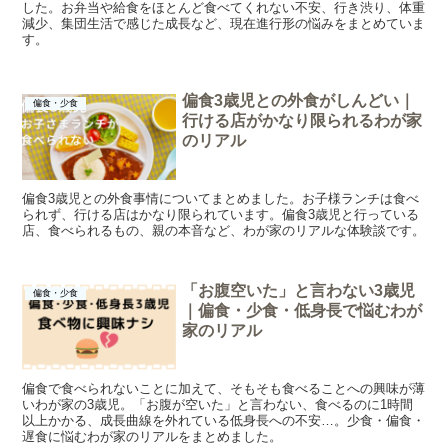
した。お弁当や給食をほとんど食べてくれない不安、行き渋り、体重
減少、集団生活で感じた成長など、現在進行形の悩みをまとめていま
す。
偏食3歳児との外食がしんどい｜
偏食・少食
行ける店がかなり限られるわが家
のリアル
偏食3歳児との外食事情についてまとめました。お子様ランチは食べ
られず、行ける店はかなり限られています。偏食3歳児と行っている
店、食べられるもの、親の本音など、わが家のリアルな体験談です。
「お腹空いた」と言わない3歳児
偏食・少食
｜偏食・少食・低身長で悩むわが
家のリアル
偏食で食べられないことに加えて、そもそも食べることへの興味が薄
いわが家の3歳児。「お腹が空いた」と言わない、食べるのに1時間
以上かかる、成長曲線を外れている低身長への不安…。少食・偏食・
遅食に悩むわが家のリアルをまとめました。