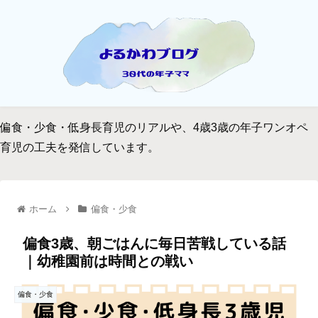
偏食・少食・低身長育児のリアルや、4歳3歳の年子ワンオペ
育児の工夫を発信しています。
ホーム
偏食・少食
偏食3歳、朝ごはんに毎日苦戦している話
｜幼稚園前は時間との戦い
偏食・少食