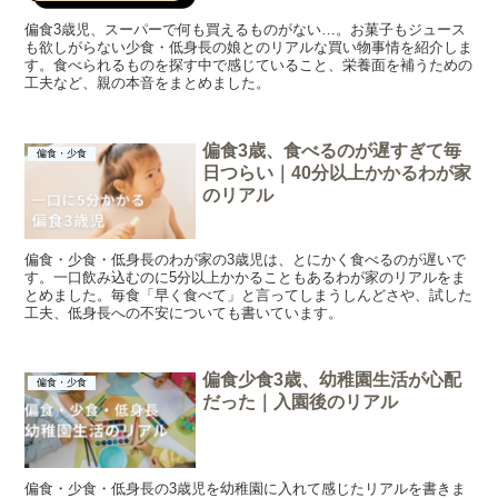
偏食3歳児、スーパーで何も買えるものがない…。お菓子もジュース
も欲しがらない少食・低身長の娘とのリアルな買い物事情を紹介しま
す。食べられるものを探す中で感じていること、栄養面を補うための
工夫など、親の本音をまとめました。
偏食3歳、食べるのが遅すぎて毎
偏食・少食
日つらい｜40分以上かかるわが家
のリアル
偏食・少食・低身長のわが家の3歳児は、とにかく食べるのが遅いで
す。一口飲み込むのに5分以上かかることもあるわが家のリアルをま
とめました。毎食「早く食べて」と言ってしまうしんどさや、試した
工夫、低身長への不安についても書いています。
偏食少食3歳、幼稚園生活が心配
偏食・少食
だった｜入園後のリアル
偏食・少食・低身長の3歳児を幼稚園に入れて感じたリアルを書きま