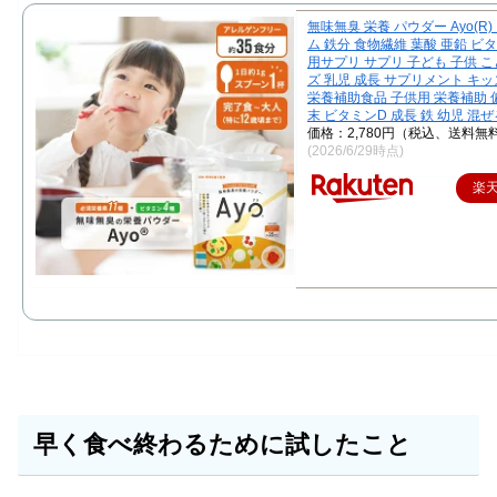
無味無臭 栄養 パウダー Ayo(R
ム 鉄分 食物繊維 葉酸 亜鉛 ビ
用サプリ サプリ 子ども 子供 こ
ズ 乳児 成長 サプリメント キ
栄養補助食品 子供用 栄養補助 偏
末 ビタミンD 成長 鉄 幼児 混ぜ
価格：2,780円（税込、送料無料
(2026/6/29時点)
楽
早く食べ終わるために試したこと