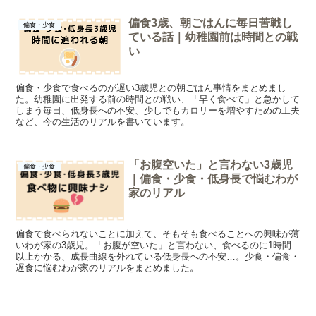
偏食3歳、朝ごはんに毎日苦戦し
偏食・少食
ている話｜幼稚園前は時間との戦
い
偏食・少食で食べるのが遅い3歳児との朝ごはん事情をまとめまし
た。幼稚園に出発する前の時間との戦い、「早く食べて」と急かして
しまう毎日、低身長への不安、少しでもカロリーを増やすための工夫
など、今の生活のリアルを書いています。
「お腹空いた」と言わない3歳児
偏食・少食
｜偏食・少食・低身長で悩むわが
家のリアル
偏食で食べられないことに加えて、そもそも食べることへの興味が薄
いわが家の3歳児。「お腹が空いた」と言わない、食べるのに1時間
以上かかる、成長曲線を外れている低身長への不安…。少食・偏食・
遅食に悩むわが家のリアルをまとめました。