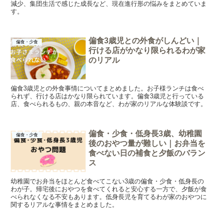
減少、集団生活で感じた成長など、現在進行形の悩みをまとめていま
す。
偏食3歳児との外食がしんどい｜
偏食・少食
行ける店がかなり限られるわが家
のリアル
偏食3歳児との外食事情についてまとめました。お子様ランチは食べ
られず、行ける店はかなり限られています。偏食3歳児と行っている
店、食べられるもの、親の本音など、わが家のリアルな体験談です。
偏食・少食・低身長3歳、幼稚園
偏食・少食
後のおやつ量が難しい｜お弁当を
食べない日の補食と夕飯のバラン
ス
幼稚園でお弁当をほとんど食べてこない3歳の偏食・少食・低身長の
わが子。帰宅後におやつを食べてくれると安心する一方で、夕飯が食
べられなくなる不安もあります。低身長児を育てるわが家のおやつに
関するリアルな事情をまとめました。