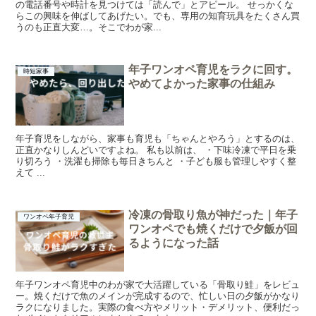
の電話番号や時計を見つけては「読んで」とアピール。 せっかくな
らこの興味を伸ばしてあげたい。でも、専用の知育玩具をたくさん買
うのも正直大変…。そこでわが家...
年子ワンオペ育児をラクに回す。
時短家事
やめてよかった家事の仕組み
年子育児をしながら、家事も育児も「ちゃんとやろう」とするのは、
正直かなりしんどいですよね。 私も以前は、 ・下味冷凍で平日を乗
り切ろう ・洗濯も掃除も毎日きちんと ・子ども服も管理しやすく整
えて ...
冷凍の骨取り魚が神だった｜年子
ワンオペ年子育児
ワンオペでも焼くだけで夕飯が回
るようになった話
年子ワンオペ育児中のわが家で大活躍している「骨取り鮭」をレビュ
ー。焼くだけで魚のメインが完成するので、忙しい日の夕飯がかなり
ラクになりました。実際の食べ方やメリット・デメリット、便利だっ