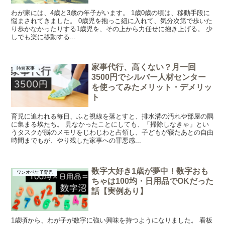
わが家には、4歳と3歳の年子がいます。 1歳0歳の頃は、移動手段に
悩まされてきました。 0歳児を抱っこ紐に入れて、気分次第で歩いた
り歩かなかったりする1歳児を、その上から力任せに抱き上げる。 少
しでも楽に移動する...
家事代行、高くない？月一回
時短家事
3500円でシルバー人材センター
を使ってみたメリット・デメリッ
ト
育児に追われる毎日、ふと視線を落とすと、排水溝の汚れや部屋の隅
に集まる埃たち。 見なかったことにしても、「掃除しなきゃ」とい
うタスクが脳のメモリをじわじわと占領し、子どもが寝たあとの自由
時間までもが、やり残した家事への罪悪感...
数字大好き1歳が夢中！数字おも
ワンオペ年子育児
ちゃは100均・日用品でOKだった
話【実例あり】
1歳頃から、わが子が数字に強い興味を持つようになりました。 看板