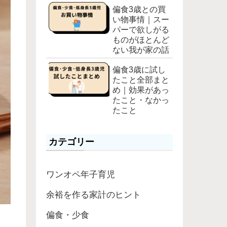
偏食3歳との買
い物事情｜スー
パーで欲しがる
ものがほとんど
ない我が家の話
偏食3歳に試し
たこと全部まと
め｜効果があっ
たこと・なかっ
たこと
カテゴリー
ワンオペ年子育児
余裕を作る家計のヒント
偏食・少食