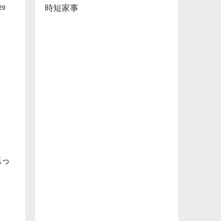
時短家事
29
思っ